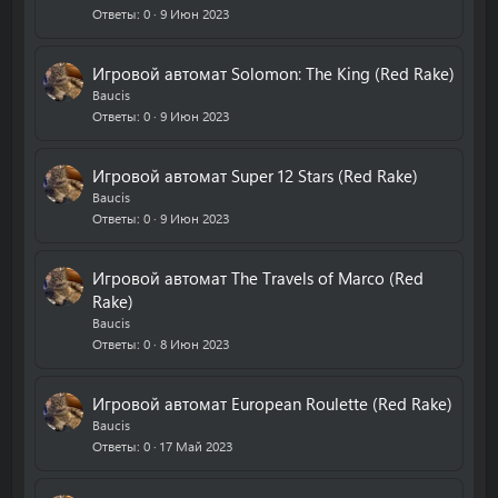
Ответы
0
9 Июн 2023
Игровой автомат Solomon: The King (Red Rake)
Baucis
Ответы
0
9 Июн 2023
Игровой автомат Super 12 Stars (Red Rake)
Baucis
Ответы
0
9 Июн 2023
Игровой автомат The Travels of Marco (Red
Rake)
Baucis
Ответы
0
8 Июн 2023
Игровой автомат European Roulette (Red Rake)
Baucis
Ответы
0
17 Май 2023