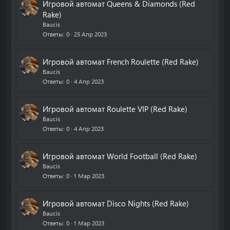
Игровой автомат Queens & Diamonds (Red
Rake)
Baucis
Ответы
0
25 Апр 2023
Игровой автомат French Roulette (Red Rake)
Baucis
Ответы
0
4 Апр 2023
Игровой автомат Roulette VIP (Red Rake)
Baucis
Ответы
0
4 Апр 2023
Игровой автомат World Football (Red Rake)
Baucis
Ответы
0
1 Мар 2023
Игровой автомат Disco Nights (Red Rake)
Baucis
Ответы
0
1 Мар 2023