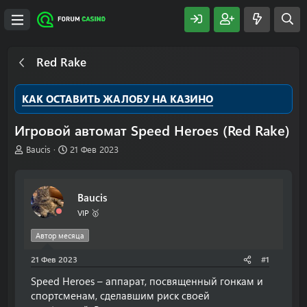
Red Rake
КАК ОСТАВИТЬ ЖАЛОБУ НА КАЗИНО
Игровой автомат Speed Heroes (Red Rake)
А
Д
Baucis
21 Фев 2023
в
а
т
т
о
а
Baucis
р
н
т
а
VIP 🥇
е
ч
м
а
Автор месяца
ы
л
21 Фев 2023
а
#1
Speed Heroes – аппарат, посвященный гонкам и
спортсменам, сделавшим риск своей