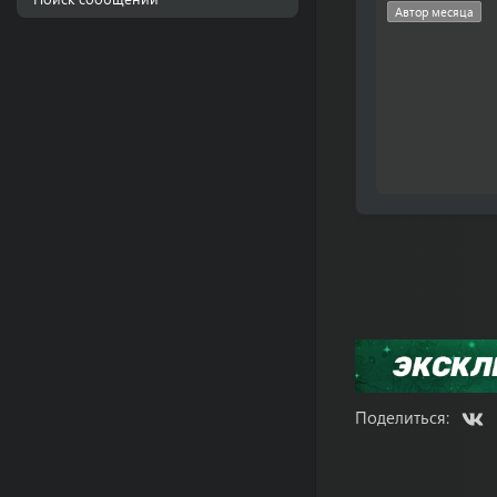
Автор месяца
V
Поделиться: