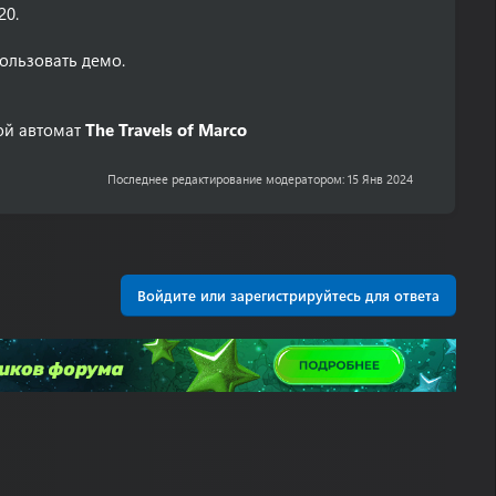
20.
пользовать демо.
ой автомат
The Travels of Marco
Последнее редактирование модератором:
15 Янв 2024
Войдите или зарегистрируйтесь для ответа