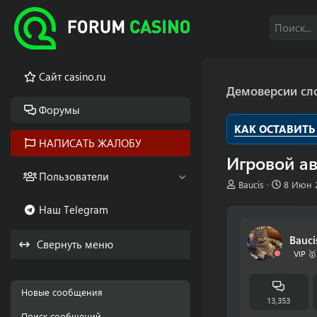
Cайт casino.ru
Демоверсии сл
Форумы
КАК ОСТАВИТЬ
НАПИСАТЬ ЖАЛОБУ
Игровой ав
Пользователи
А
Д
Baucis
8 Июн 
в
а
Наш Telegram
т
т
о
а
р
н
Bauci
Свернуть меню
т
а
VIP 🥇
е
ч
м
а
ы
л
Новые сообщения
а
13,353
Поиск сообщений