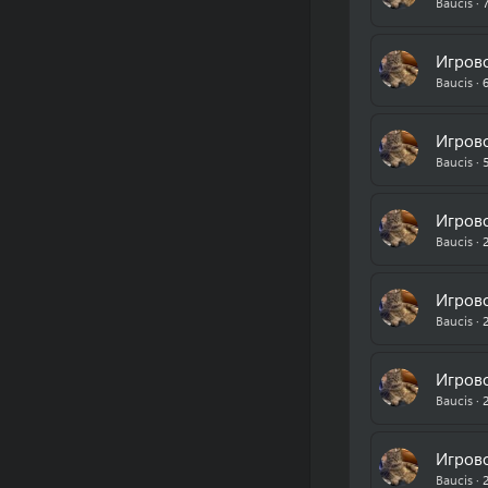
Baucis
Игрово
Baucis
Игрово
Baucis
Игрово
Baucis
Игрово
Baucis
Игрово
Baucis
Игрово
Baucis