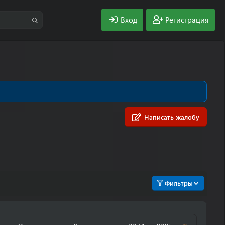
Вход
Регистрация
Написать жалобу
Фильтры