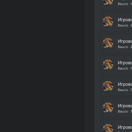
Baucis
Игрово
Baucis
Игрово
Baucis
Игрово
Baucis
Игрово
Baucis
Игрово
Baucis
Игрово