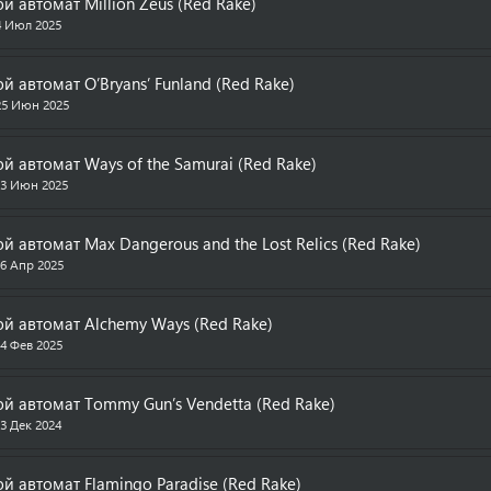
й автомат Million Zeus (Red Rake)
4 Июл 2025
й автомат O’Bryans’ Funland (Red Rake)
25 Июн 2025
й автомат Ways of the Samurai (Red Rake)
13 Июн 2025
й автомат Max Dangerous and the Lost Relics (Red Rake)
16 Апр 2025
й автомат Alchemy Ways (Red Rake)
14 Фев 2025
й автомат Tommy Gun’s Vendetta (Red Rake)
13 Дек 2024
й автомат Flamingo Paradise (Red Rake)