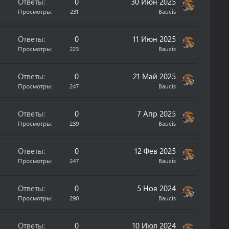
Ответы
0
30 Июн 2025
Просмотры
231
Baucis
Ответы
0
11 Июн 2025
Просмотры
223
Baucis
Ответы
0
21 Май 2025
Просмотры
247
Baucis
Ответы
0
7 Апр 2025
Просмотры
239
Baucis
Ответы
0
12 Фев 2025
Просмотры
247
Baucis
Ответы
0
5 Ноя 2024
Просмотры
290
Baucis
Ответы
0
10 Июл 2024