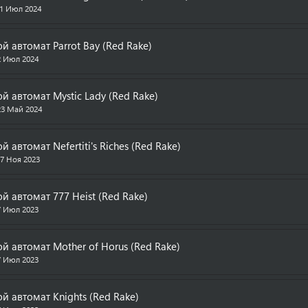
11 Июл 2024
й автомат Parrot Bay (Red Rake)
2 Июл 2024
й автомат Mystic Lady (Red Rake)
23 Май 2024
й автомат Nefertiti's Riches (Red Rake)
17 Ноя 2023
й автомат 777 Heist (Red Rake)
7 Июл 2023
й автомат Mother of Horus (Red Rake)
7 Июл 2023
й автомат Knights (Red Rake)