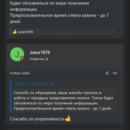
будет обновляться по мере получения
информации.
Предположительное время ответа казино - до 7
дней.
Joker7878
Р
е
а
к
Joker7878
J
ц
и
Новичок 🥈
и
:
8 Июл 2026
#3
Support написал(а):
Спасибо за обращение, ваша жалоба принята в
работу и передана представителю казино. Топик будет
обновляться по мере получения информации.
Предположительное время ответа казино - до 7 дней.
Спасибо за оперативность