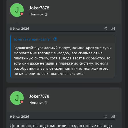
Joker7878
J
Новичок 🥈
8 Июл 2026
#4
Joker7878 написал(а):
Здравствуйте уважаемый форум, казино Apex уже сутки
морочит мне голову с выводом, все скидывают на
платежную систему, хотя вывода весят в обработки, то
есть они даже не ушли в платежную систему, помоги
разобраться отвечают скриптами типо мол ждите это
не мы а они то есть платежная система
Joker7878
J
Новичок 🥈
9 Июл 2026
#5
Дополняю, вывод отменили, создал новые вывода