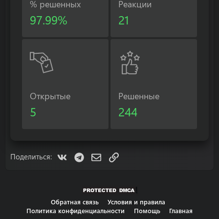
% решенных
Реакции
97.99%
21
Открытые
Решенные
5
244
VK
Telegram
Электронная почта
Ссылка
Поделиться:
Обратная связь
Условия и правила
Политика конфиденциальности
Помощь
Главная