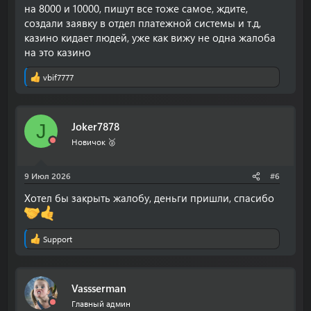
на 8000 и 10000, пишут все тоже самое, ждите,
создали заявку в отдел платежной системы и т.д,
казино кидает людей, уже как вижу не одна жалоба
на это казино
vbif7777
Р
е
а
к
Joker7878
J
ц
и
Новичок 🥈
и
:
9 Июл 2026
#6
Хотел бы закрыть жалобу, деньги пришли, спасибо
Support
Р
е
а
к
Vassserman
ц
и
Главный админ
и