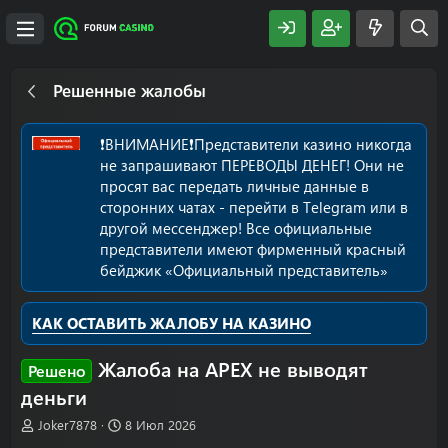
Решенные жалобы
❗️ВНИМАНИЕ❗️Представители казино никогда
не запрашивают ПЕРЕВОДЫ ДЕНЕГ! Они не
просят вас передать личные данные в
сторонних чатах - перейти в Telegram или в
другой мессенджер! Все официальные
представители имеют фирменный красный
бейджик «Официальный представитель»
КАК ОСТАВИТЬ ЖАЛОБУ НА КАЗИНО
Жалоба на APEX не выводят
Решено
деньги
А
Д
Joker7878
8 Июл 2026
в
а