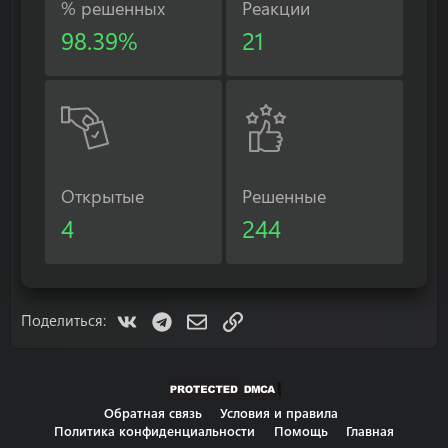
% решенных
Реакции
98.39%
21
Открытые
Решенные
4
244
VK
Telegram
Электронная почта
Ссылка
Поделиться:
Обратная связь
Условия и правила
Политика конфиденциальности
Помощь
Главная