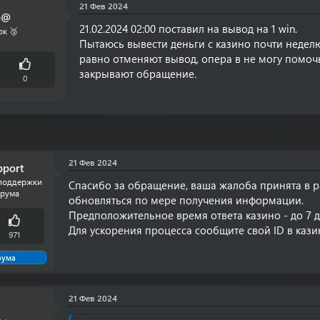
21 Фев 2024
b@
21.02.2024 02:00 поставил на вывод на 1 win.
к 🥉
Пытаюсь вывести деньги с казино почти неделю,
равно отменяют вывод, опера в не могу помочь
закрывают обращение.
0
21 Фев 2024
pport
поддержки
Спасибо за обращение, ваша жалоба принята в р
рума
обновляться по мере получения информации.
Предположительное время ответа казино - до 7 д
Для ускорения процесса сообщите свой ID в кази
971
рума
21 Фев 2024