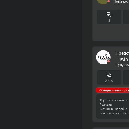
Новичок 
3
Предс
1win
Гуру ге
2,525
Официальный пред
% решённых жалоб
Реакции
Активные жалобы
Решённые жалобы