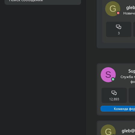
е
ч
G
gle
м
а
Новичо
ы
л
а
3
Su
S
Служба 
фо
12,893
Команда фо
G
gleb@