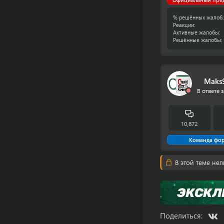
% решённых жалоб
Реакции
Активные жалобы
Решённые жалобы
Maks
В ответе з
10,872
Команда фо
В этой теме нел
V
Поделиться: