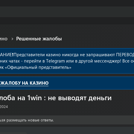
ино
Решенные жалобы
АНИЕ❗️Представители казино никогда не запрашивают ПЕРЕВОД
них чатах - перейти в Telegram или в другой мессенджер! В
ик «Официальный представитель»
 ЖАЛОБУ НА КАЗИНО
оба на 1win : не выводят деньги
 2024
ьзя размещать новые ответы.