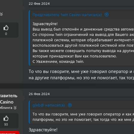
22 Фев 2024
🥉
Представитель 1win Casino написал(а):
Здравствуйте!
Ваш вывод был отклонён и денежные средства автомат
0
Со стороны 1win ограничений на вывод для Вашего ак
платежной системы, которая обрабатывает интернет-т
воспользоваться другой платежной системой или повт
Вы также можете совершить попытку вывода на другие
которые принадлежат Вам как пользователю.
С Уважением, команда 1win.
То что вы говорите, мне уже говорил оператор и 
на другие платформы, но это не помогает, так тог
26 Фев 2024
тавитель
 Casino
gleb@ написал(а):
мблинга 🥉
То что вы говорите, мне уже говорил оператор и как 
платформы, но это не помогает, так тогда что же мне 
93
Здравствуйте!
ставитель