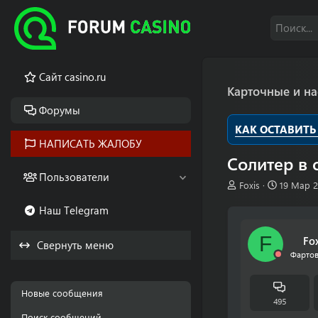
Cайт casino.ru
Карточные и н
Форумы
КАК ОСТАВИТЬ
НАПИСАТЬ ЖАЛОБУ
Солитер в 
Пользователи
А
Д
Foxis
19 Мар 
в
а
Наш Telegram
т
т
о
а
р
н
F
Fox
Свернуть меню
т
а
Фартов
е
ч
м
а
ы
л
Новые сообщения
а
495
Поиск сообщений