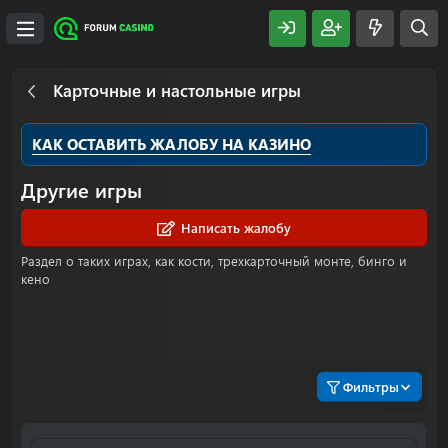
Карточные и настольные игры
КАК ОСТАВИТЬ ЖАЛОБУ НА КАЗИНО
Другие игры
Написать жалобу
Раздел о таких играх, как кости, трехкарточный монте, бинго и
кено
Фильтры