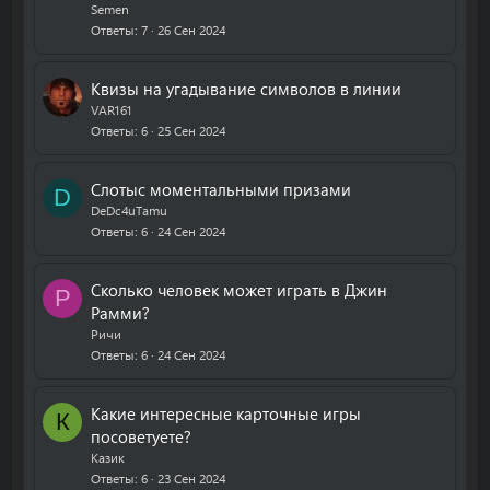
Semen
Ответы
7
26 Сен 2024
Квизы на угадывание символов в линии
VAR161
Ответы
6
25 Сен 2024
Слотыс моментальными призами
D
DeDc4uTamu
Ответы
6
24 Сен 2024
Сколько человек может играть в Джин
Р
Рамми?
Ричи
Ответы
6
24 Сен 2024
Какие интересные карточные игры
К
посоветуете?
Казик
Ответы
6
23 Сен 2024