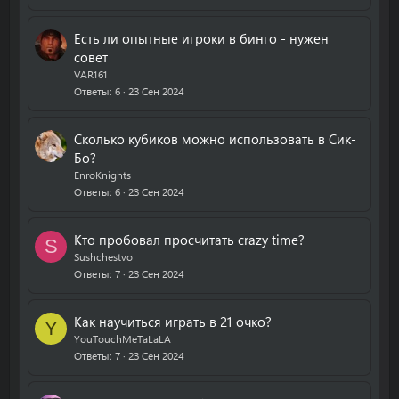
Есть ли опытные игроки в бинго - нужен
совет
VAR161
Ответы
6
23 Сен 2024
Сколько кубиков можно использовать в Сик-
Бо?
EnroKnights
Ответы
6
23 Сен 2024
Кто пробовал просчитать crazy time?
S
Sushchestvo
Ответы
7
23 Сен 2024
Как научиться играть в 21 очко?
Y
YouTouchMeTaLaLA
Ответы
7
23 Сен 2024