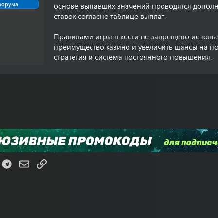
форума
основе выпавших значений проводятся дополн
ставок согласно таблице выплат.
Правилами игры в кости не запрещено использ
преимущество казино и увеличить шансы на по
стратегия и система постоянного повышения.
K
Telegram
Электронная почта
Ссылка