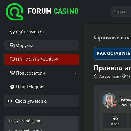
Cайт casino.ru
Карточные и н
Форумы
КАК ОСТАВИТЬ
НАПИСАТЬ ЖАЛОБУ
Правила иг
Пользователи
А
Д
Vassserman
1
в
а
Наш Telegram
т
т
о
а
р
н
Vass
Свернуть меню
т
а
Главн
е
ч
м
а
ы
л
Новые сообщения
а
8,647
Поиск сообщений