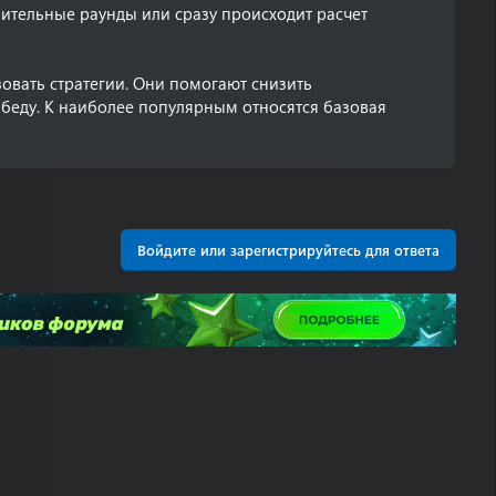
ительные раунды или сразу происходит расчет
овать стратегии. Они помогают снизить
беду. К наиболее популярным относятся базовая
Войдите или зарегистрируйтесь для ответа