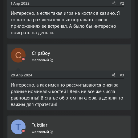
1 Апр 2022
#2
Интересно, а если такая игра на костях в казино. Я
только на развлекательных порталах с флеш-
приложениях ее встречал. А было бы интересно
поиграть на деньги.
CripsBoy
C
Фартовый 🥈
29 Апр 2024
#3
Интересно, а как именно рассчитываются очки за
разные номиналы костей? Ведь не все же числа
равноценны! В статье об этом ни слова, а детали-то
важны для стратегии!
Tuktilar
T
Фартовый 🥈