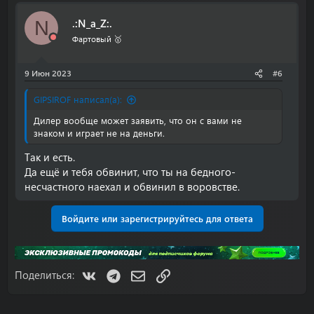
.:N_a_Z:.
N
Фартовый 🥇
9 Июн 2023
#6
GIPSIROF написал(а):
Дилер вообще может заявить, что он с вами не
знаком и играет не на деньги.
Так и есть.
Да ещё и тебя обвинит, что ты на бедного-
несчастного наехал и обвинил в воровстве.
Войдите или зарегистрируйтесь для ответа
VK
Telegram
Электронная почта
Ссылка
Поделиться: