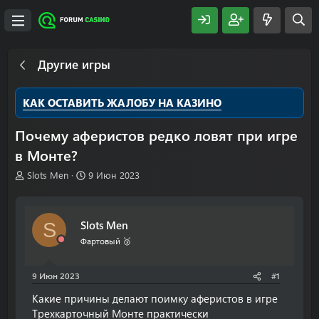
Другие игры
КАК ОСТАВИТЬ ЖАЛОБУ НА КАЗИНО
Почему аферистов редко ловят при игре
в Монте?
А
Д
Slots Men
9 Июн 2023
в
а
т
т
о
а
Slots Men
S
р
н
т
а
Фартовый 🥉
е
ч
м
а
9 Июн 2023
#1
ы
л
а
Какие причины делают поимку аферистов в игре
Трехкарточный Монте практически