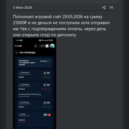
3 Июн 2026
#1
Пополнил игровой счёт 29.05.2026 на сумму
25000₽ и не деньги не поступили хотя отправил
им Чек с подтверждением оплаты, через день
они открыли спор по дипозиту.