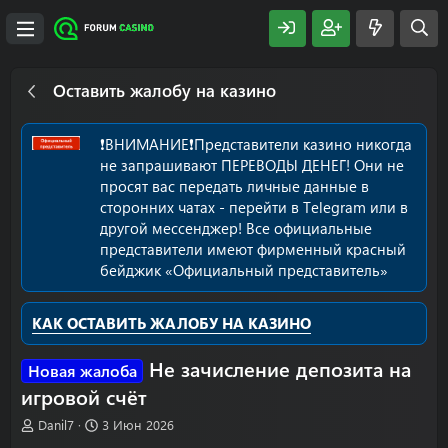
Оставить жалобу на казино
❗️ВНИМАНИЕ❗️Представители казино никогда
не запрашивают ПЕРЕВОДЫ ДЕНЕГ! Они не
просят вас передать личные данные в
сторонних чатах - перейти в Telegram или в
другой мессенджер! Все официальные
представители имеют фирменный красный
бейджик «Официальный представитель»
КАК ОСТАВИТЬ ЖАЛОБУ НА КАЗИНО
Не зачисление депозита на
Новая жалоба
игровой счёт
А
Д
Danil7
3 Июн 2026
в
а