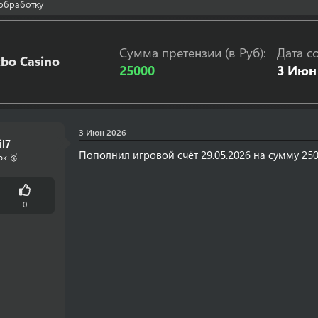
обработку
Сумма претензии (в Руб)
Дата с
zbo Casino
25000
3 Июн
3 Июн 2026
il7
Пополнил игровой счёт 29.05.2026 на сумму 250
к 🥉
0