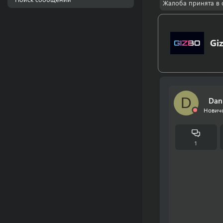
Жалоба принята в 
о
а
р
н
т
а
е
ч
Gi
м
а
ы
л
а
D
Dan
Новичо
1