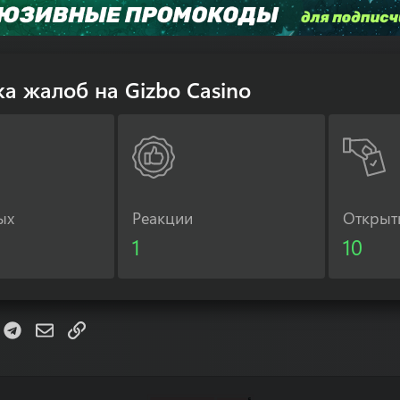
ка жалоб на Gizbo Casino
ых
Реакции
Открыт
1
10
K
Telegram
Электронная почта
Ссылка