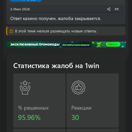
2 Июн 2026
#9
Ответ казино получен, жалоба закрывается.
В этой теме нельзя размещать новые ответы.
Статистика жалоб на 1win
% решенных
Реакции
95.96%
30