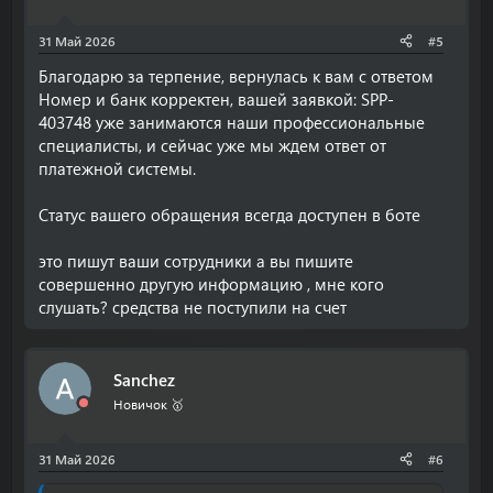
31 Май 2026
#5
Благодарю за терпение, вернулась к вам с ответом
Номер и банк корректен, вашей заявкой: SPP-
403748 уже занимаются наши профессиональные
специалисты, и сейчас уже мы ждем ответ от
платежной системы.
Статус вашего обращения всегда доступен в боте
это пишут ваши сотрудники а вы пишите
совершенно другую информацию , мне кого
слушать? средства не поступили на счет
Sanchez
Новичок 🥇
31 Май 2026
#6