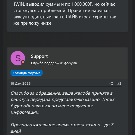
1WIN, выводил суммы и по 1.000.000₽, но сейчас
столкнулся с проблемой! Правил не нарушал,
аккаунт один, выиграл в ЛАЙВ играх, скрины так
же приложу ниже.
Support
S
Служба поддержки форума
Команда форума
18 Дек 2023
#2
Спасибо за обращение, ваша жалоба принята в
работу и передана представителю казино. Топик
будет обновляться по мере получения
информации.
Предположительное время ответа казино - до 7
дней