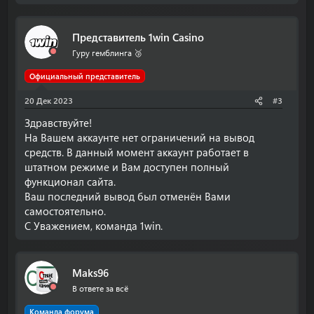
Представитель 1win Casino
Гуру гемблинга 🥉
Официальный представитель
20 Дек 2023
#3
Здравствуйте!
На Вашем аккаунте нет ограничений на вывод
средств. В данный момент аккаунт работает в
штатном режиме и Вам доступен полный
функционал сайта.
Ваш последний вывод был отменён Вами
самостоятельно.
С Уважением, команда 1win.
Maks96
В ответе за всё
Команда форума