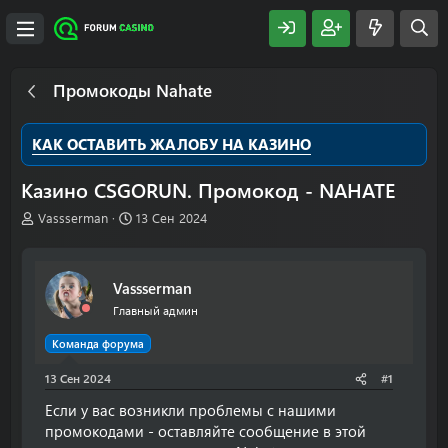
Промокоды Nahate
КАК ОСТАВИТЬ ЖАЛОБУ НА КАЗИНО
Казино CSGORUN. Промокод - NAHATE
А
Д
Vassserman
13 Сен 2024
в
а
т
т
о
а
Vassserman
р
н
т
а
Главный админ
е
ч
м
а
Команда форума
ы
л
13 Сен 2024
а
#1
Если у вас возникли проблемы с нашими
промокодами - оставляйте сообщение в этой