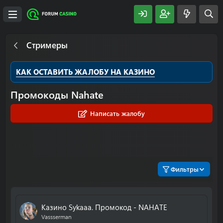
Стримеры
КАК ОСТАВИТЬ ЖАЛОБУ НА КАЗИНО
Промокоды Nahate
Написать жалобу
Фильтры
Казино Sykaaa. Промокод - NAHATE
Vassserman