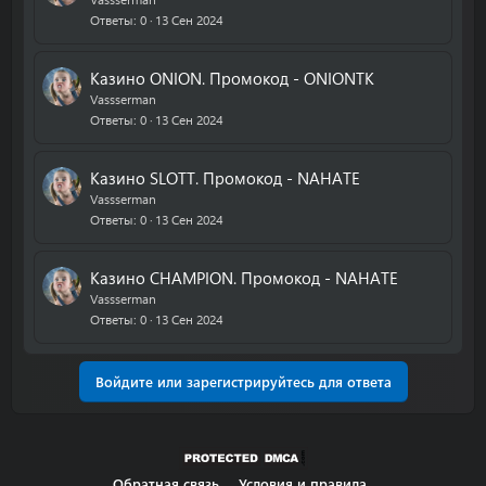
Ответы
0
13 Сен 2024
Казино ONION. Промокод - ONIONTK
Vassserman
Ответы
0
13 Сен 2024
Казино SLOTT. Промокод - NAHATE
Vassserman
Ответы
0
13 Сен 2024
Казино CHAMPION. Промокод - NAHATE
Vassserman
Ответы
0
13 Сен 2024
Войдите или зарегистрируйтесь для ответа
Обратная связь
Условия и правила