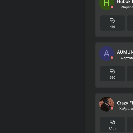
H
Hubok F
Фартов
419
A
AUMUN
Фартов
390
Crazy F
Хайролл
1,185