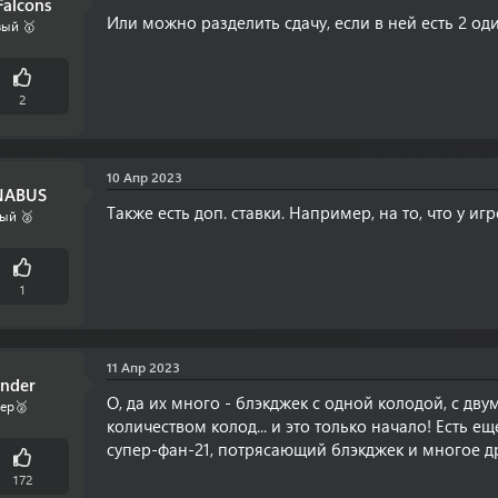
alcons
Или можно разделить сдачу, если в ней есть 2 од
ый 🥇
2
10 Апр 2023
ABUS
Также есть доп. ставки. Например, на то, что у иг
ый 🥈
1
11 Апр 2023
inder
О, да их много - блэкджек с одной колодой, с дв
ер🥈
количеством колод... и это только начало! Есть е
супер-фан-21, потрясающий блэкджек и многое д
172