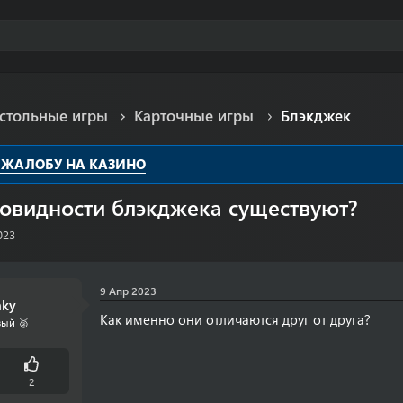
астольные игры
Карточные игры
Блэкджек
 ЖАЛОБУ НА КАЗИНО
новидности блэкджека существуют?
023
9 Апр 2023
nky
Как именно они отличаются друг от друга?
ый 🥈
2