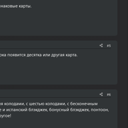
инаковые карты.
#5
рока появится десятка или другая карта.
#6
умя колодами, с шестью колодами, с бесконечным
ще и испанский блэкджек, бонусный блэкджек, понтоон,
ругое!