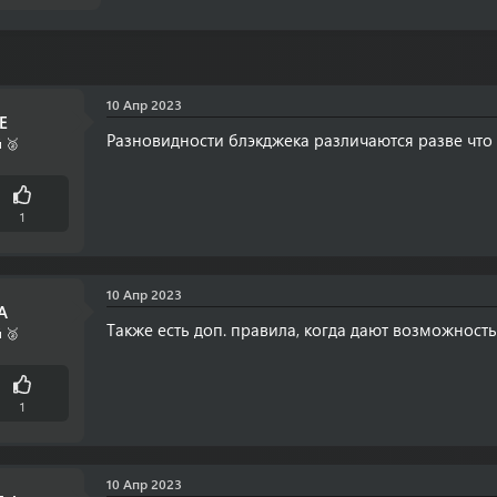
10 Апр 2023
E
Разновидности блэкджека различаются разве что
 🥈
1
10 Апр 2023
A
Также есть доп. правила, когда дают возможность 
 🥈
1
10 Апр 2023