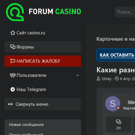
Cайт casino.ru
Карточные и н
Форумы
КАК ОСТАВИТЬ
НАПИСАТЬ ЖАЛОБУ
Какие раз
Пользователи
А
Д
Stinky
9 Апр 2
в
а
Наш Telegram
т
т
о
а
р
н
S
Sti
Свернуть меню
т
а
Фартов
е
ч
м
а
ы
л
Новые сообщения
а
291
Поиск сообщений