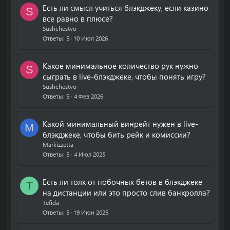
Есть ли смысл учиться блэкджеку, если казино
S
все равно в плюсе?
Sushchestvo
Ответы
5
10 Июл 2026
Какое минимальное количество рук нужно
S
сыграть в live-блэкджеке, чтобы понять игру?
Sushchestvo
Ответы
5
4 Фев 2026
Какой минимальный винрейт нужен в live-
M
блэкджеке, чтобы бить рейк и комиссии?
Markizzetta
Ответы
5
4 Июл 2025
Есть ли толк от побочных бетов в блэкджеке
T
на дистанции или это просто слив банкролла?
Tefida
Ответы
5
19 Июн 2025