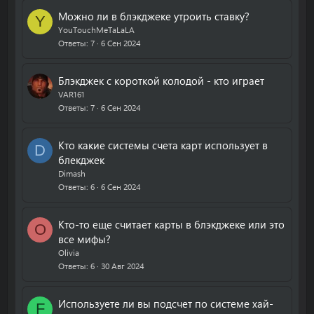
Можно ли в блэкджеке утроить ставку?
Y
YouTouchMeTaLaLA
Ответы
7
6 Сен 2024
Блэкджек с короткой колодой - кто играет
VAR161
Ответы
7
6 Сен 2024
Кто какие системы счета карт использует в
D
блекджек
Dimash
Ответы
6
6 Сен 2024
Кто-то еще считает карты в блэкджеке или это
O
все мифы?
Olivia
Ответы
6
30 Авг 2024
Используете ли вы подсчет по системе хай-
F