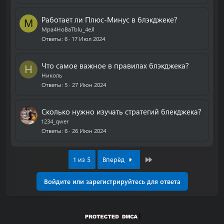
Работает ли Плюс-Минус в блэкджеке?
M
Mpa4HoBaTblu_4eJl
Ответы
6
17 Июл 2024
Что самое важное в правилах блэкджека?
Н
Николь
Ответы
5
27 Июн 2024
Сколько нужно изучать стратегий блекджека?
1234_qwer
Ответы
6
26 Июн 2024
Last
1 из 5
Вперёд
Войдите или зарегистрируйтесь для ответа