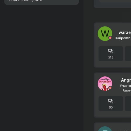
W
warae
Хайролле
513
Angr
Участн
блог
95