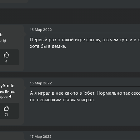
16 Мар 2022
b
Первый раз о такой игре слышу, а в чем суть и в 
р 🥉
хотя бы в демке.
4
16 Мар 2022
ySmile
ик Битвы
А я играл в нее как-то в 1хбет. Нормально так се
еров 🥊
по невысоким ставкам играл.
71
17 Мар 2022