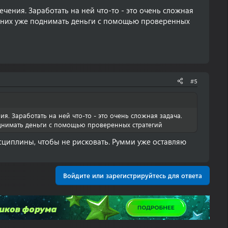
ечения. Заработать на ней что-то - это очень сложная
а них уже поднимать деньги с помощью проверенных
#5
ия. Заработать на ней что-то - это очень сложная задача.
однимать деньги с помощью проверенных стратегий
исциплины, чтобы не рисковать. Румми уже оставляю
Войдите или зарегистрируйтесь для ответа