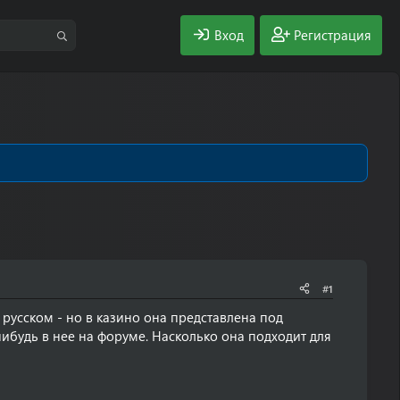
Вход
Регистрация
#1
 русском - но в казино она представлена под
нибудь в нее на форуме. Насколько она подходит для