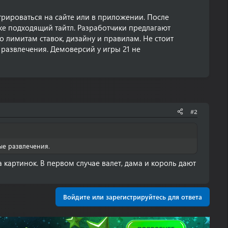
стрироваться на сайте или в приложении. После
ске подходящий тайтл. Разработчики предлагают
 лимитам ставок, дизайну и правилам. Не стоит
 развлечения. Демоверсий у игры 21 не
#2
ные развлечения.
а картинок. В первом случае валет, дама и король дают
Войдите или зарегистрируйтесь для ответа