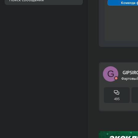
Команда 
G
GIPSIR
Фартовый
495