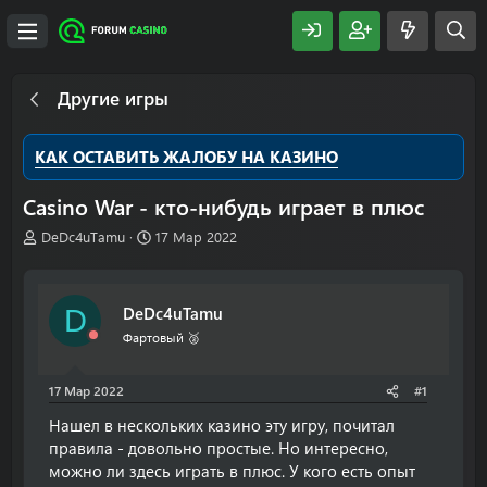
Другие игры
КАК ОСТАВИТЬ ЖАЛОБУ НА КАЗИНО
Casino War - кто-нибудь играет в плюс
А
Д
DeDc4uTamu
17 Мар 2022
в
а
т
т
о
а
DeDc4uTamu
D
р
н
т
а
Фартовый 🥈
е
ч
м
а
17 Мар 2022
#1
ы
л
а
Нашел в нескольких казино эту игру, почитал
правила - довольно простые. Но интересно,
можно ли здесь играть в плюс. У кого есть опыт