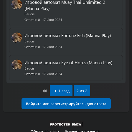
Игровой автомат Muay Thai Unlimited 2
(Manna Play)
Baucis
Ответы
0
17 Июл 2024
Игровой автомат Fortune Fish (Manna Play)
Baucis
Ответы
0
17 Июл 2024
Игровой автомат Eye of Horus (Manna Play)
Baucis
Ответы
0
17 Июл 2024
First
Назад
2 из 2
Войдите или зарегистрируйтесь для ответа
Обратная связь
Условия и правила