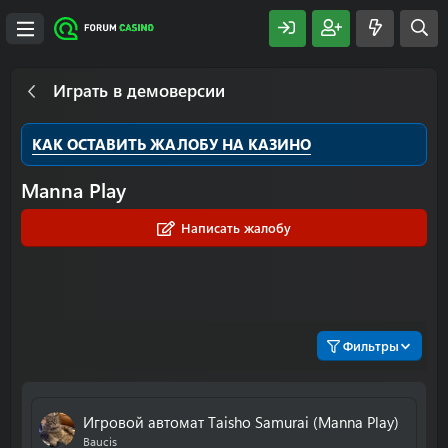
Играть в демоверсии
КАК ОСТАВИТЬ ЖАЛОБУ НА КАЗИНО
Manna Play
Написать жалобу
Фильтры
Игровой автомат Taisho Samurai (Manna Play)
Baucis