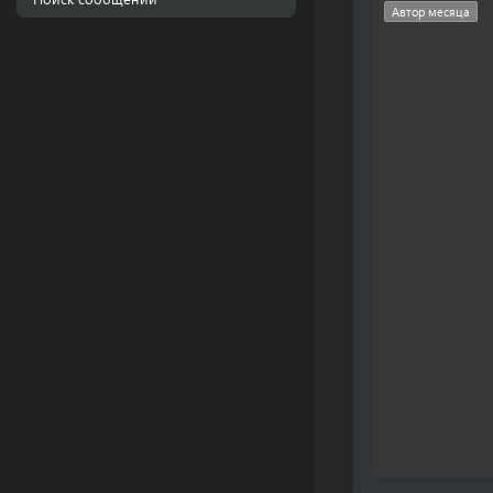
Автор месяца