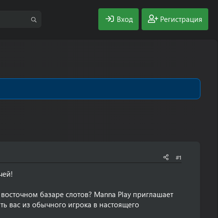
Вход
Регистрация
#1
чей!
восточном базаре слотов? Manna Play приглашает
ить вас из обычного игрока в настоящего