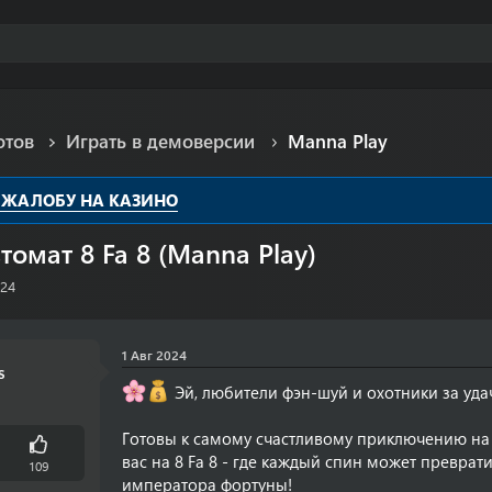
отов
Играть в демоверсии
Manna Play
 ЖАЛОБУ НА КАЗИНО
томат 8 Fa 8 (Manna Play)
024
1 Авг 2024
s
Эй, любители фэн-шуй и охотники за уда
Готовы к самому счастливому приключению на 
вас на 8 Fa 8 - где каждый спин может преврат
109
императора фортуны!