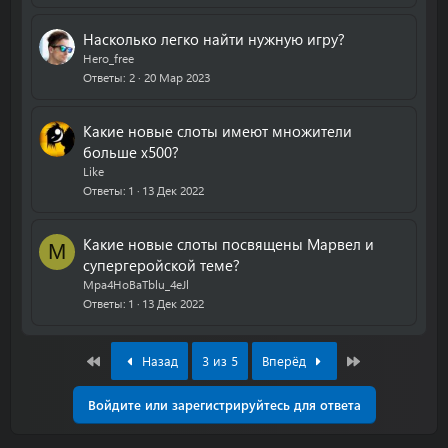
Насколько легко найти нужную игру?
Hero_free
Ответы
2
20 Мар 2023
Какие новые слоты имеют множители
больше х500?
Like
Ответы
1
13 Дек 2022
Какие новые слоты посвящены Марвел и
M
супергеройской теме?
Mpa4HoBaTblu_4eJl
Ответы
1
13 Дек 2022
First
Last
Назад
3 из 5
Вперёд
Войдите или зарегистрируйтесь для ответа