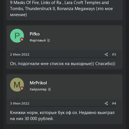
9 Masks Of Fire, Links of Ra , Lara Croft Temples and
Tombs, Thunderstruck II, Bonanza Megaways (это мое
мнение)
Pifko
P
Фартовый 🥇
2 Июн 2022
#3
Оп, подогнали мне список на выходные)) Спасибо))
MrPrikol
M
Хайроллер 🥉
3 Июн 2022
#4
Книжки норм, которые бук оф оз. Недавно выиграл
на них 30 000 рублей.