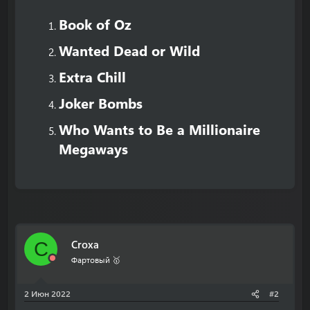
Book of Oz​
Wanted Dead or Wild​
Extra Chill​
Joker Bombs​
Who Wants to Be a Millionaire
Megaways​
Croxa
C
Фартовый 🥇
2 Июн 2022
#2