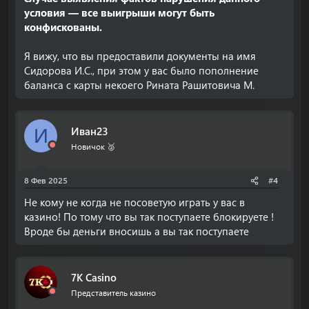
условия — все выигрыши могут быть
конфискованы.
Я вижу, что вы предоставили документы на имя
Сидорова И.С., при этом у вас было пополнение
баланса с карты некоего Рината Рашитовича М.
Иван23
И
Новичок 🥈
8 Фев 2025
#4
Не кому не когда не посоветую играть у вас в
казино! По тому что вы так поступаете блокируете !
Вроде бы деньги вносишь а вы так поступаете
7K Casino
Представитель казино