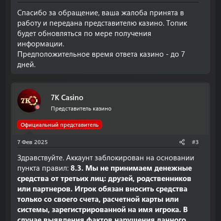
Спасибо за обращение, ваша жалоба принята в
работу и передана представителю казино. Топик
будет обновляться по мере получения
информации.
Предположительное время ответа казино - до 7
дней.
7K Casino
Представитель казино
Официальный представитель
7 Фев 2025
#3
Здравствуйте. Аккаунт заблокирован на основании
пункта правил:
8.3. Мы не принимаем денежные
средства от третьих лиц: друзей, родственников
или партнеров. Игрок обязан вносить средства
только со своего счета, расчетной карты или
системы, зарегистрированной на имя игрока. В
случае выявления фактов нарушения данного