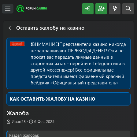
Оставить жалобу на казино
❗️ВНИМАНИЕ❗️Представители казино никогда
не запрашивают ПЕРЕВОДЫ ДЕНЕГ! Они не
просят вас передать личные данные в
сторонних чатах - перейти в Telegram или в
другой мессенджер! Все официальные
представители имеют фирменный красный
бейджик «Официальный представитель»
КАК ОСТАВИТЬ ЖАЛОБУ НА КАЗИНО
Жалоба
А
Д
Иван23
6 Фев 2025
в
а
т
т
Раздел жалобы