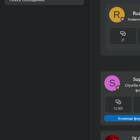
е
ч
м
а
R
Ruz
ы
л
Новичо
а
21
Su
S
Служба 
фо
12,901
Команда фо
7K 