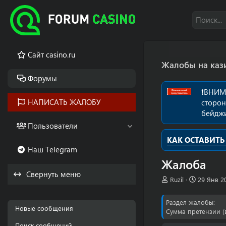
Cайт casino.ru
Жалобы на каз
Форумы
❗️ВНИМ
НАПИСАТЬ ЖАЛОБУ
сторон
бейдж
Пользователи
КАК ОСТАВИТЬ
Наш Telegram
Жалоба
Свернуть меню
А
Д
Ruzil
29 Янв 2
в
а
т
т
Раздел жалобы
о
а
Новые сообщения
Сумма претензии (в
р
н
т
а
Поиск сообщений