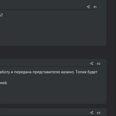
#1
57
#2
аботу и передана представителю казино. Топик будет
ней.
#3