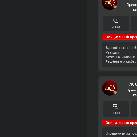
Предс
ка
4,184
Официальный пред
% решённых жалоб
Реакции
Активные жалобы
Решённые жалобы
7K 
Предс
ка
4,184
Официальный пред
% решённых жалоб