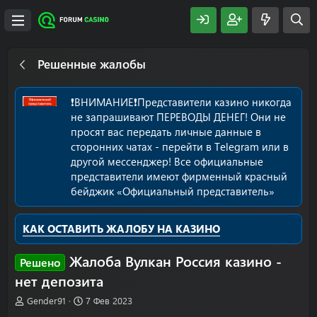
Решенные жалобы
❗️ВНИМАНИЕ❗️Представители казино никогда
не запрашивают ПЕРЕВОДЫ ДЕНЕГ! Они не
просят вас передать личные данные в
сторонних чатах - перейти в Telegram или в
другой мессенджер! Все официальные
представители имеют фирменный красный
бейджик «Официальный представитель»
КАК ОСТАВИТЬ ЖАЛОБУ НА КАЗИНО
Жалоба Вулкан Россия казино -
Решено
нет депозита
А
Д
Gender91
7 Фев 2023
в
а