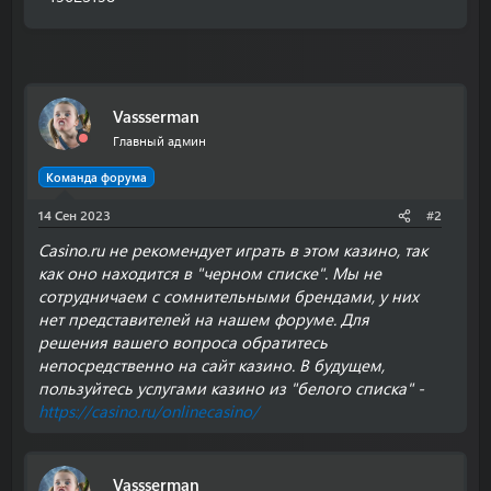
Vassserman
Главный админ
Команда форума
14 Сен 2023
#2
Casino.ru не рекомендует играть в этом казино, так
как оно находится в "черном списке". Мы не
сотрудничаем с сомнительными брендами, у них
нет представителей на нашем форуме. Для
решения вашего вопроса обратитесь
непосредственно на сайт казино. В будущем,
пользуйтесь услугами казино из "белого списка" -
https://casino.ru/onlinecasino/
Vassserman