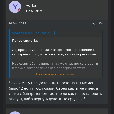
yurka
Y
Новичок 🥈
14 Апр 2025
#4
Sykaaaa team написал(а):
Приветствую Вас
Да, правилами площадки запрещено пополнение с
карт третьих лиц, а так же вывод на чужие реквизиты.
Нарушены оба правила, а так же отказано со стороны
игрока в закрепе чеков для проверки платёжа.
Нажмите для раскрытия...
Учитывая нарушения и дополнительные проверки
было принято решение о блокировке аккаунта.
Чеки я могу предоставить, просто на тот момент
было 12 ночи,люди спали. Своей карты не имею в
С правилами площадки можете ознакомиться в
связи с банкротством, можно ли как то востановить
разделе Правила и условия,пункт 9.(9.3)
аккаунт, либо вернуть денежные средства?