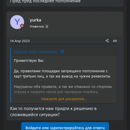
Пред пред последнее пополнение
yurka
Y
Новичок 🥈
14 Апр 2025
#8
Sykaaaa team написал(а):
Приветствую Вас
Да, правилами площадки запрещено пополнение с
карт третьих лиц, а так же вывод на чужие реквизиты.
Нарушены оба правила, а так же отказано со стороны
игрока в закрепе чеков для проверки платёжа.
Нажмите для раскрытия...
Учитывая нарушения и дополнительные проверки
было принято решение о блокировке аккаунта.
Как то получится нам придти к решению в
сложившейся ситуации?
С правилами площадки можете ознакомиться в
разделе Правила и условия,пункт 9.(9.3)
Войдите или зарегистрируйтесь для ответа