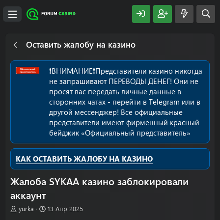
Оставить жалобу на казино
❗️ВНИМАНИЕ❗️Представители казино никогда
не запрашивают ПЕРЕВОДЫ ДЕНЕГ! Они не
просят вас передать личные данные в
сторонних чатах - перейти в Telegram или в
другой мессенджер! Все официальные
представители имеют фирменный красный
бейджик «Официальный представитель»
КАК ОСТАВИТЬ ЖАЛОБУ НА КАЗИНО
Жалоба SYKAA казино заблокировали
аккаунт
А
Д
yurka
13 Апр 2025
в
а