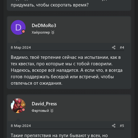
придумать, чтобы скоротать время?
DeDMoRo3
D
Хайроллер 🥉
8 Мар 2024
#4
Видимо, твоё терпение сейчас на испытании, как в
тех квестах, про которые мы с тобой говорили.
Надеюсь, вскоре всё наладится. А если что, я всегда
готов поддержать беседой или встречей, чтобы
отвлечься от ожидания.
David_Press
Фартовый 🥇
8 Мар 2024
#5
Такие препятствия на пути бывают у всех, но