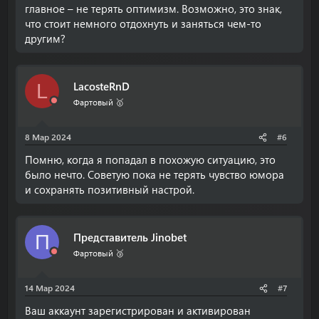
главное – не терять оптимизм. Возможно, это знак,
что стоит немного отдохнуть и заняться чем-то
другим?
LacosteRnD
L
Фартовый 🥇
8 Мар 2024
#6
Помню, когда я попадал в похожую ситуацию, это
было нечто. Советую пока не терять чувство юмора
и сохранять позитивный настрой.
Представитель Jinobet
П
Фартовый 🥉
14 Мар 2024
#7
Ваш аккаунт зарегистрирован и активирован