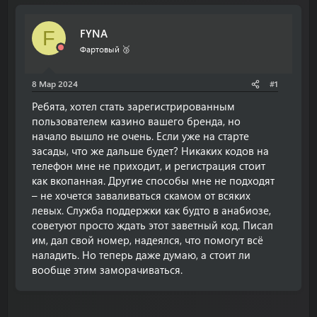
т
т
о
а
FYNA
F
р
н
т
а
Фартовый 🥉
е
ч
м
а
8 Мар 2024
#1
ы
л
а
Ребята, хотел стать зарегистрированным
пользователем казино вашего бренда, но
начало вышло не очень. Если уже на старте
засады, что же дальше будет? Никаких кодов на
телефон мне не приходит, и регистрация стоит
как вкопанная. Другие способы мне не подходят
– не хочется заваливаться скамом от всяких
левых. Служба поддержки как будто в анабиозе,
советуют просто ждать этот заветный код. Писал
им, дал свой номер, надеялся, что помогут всё
наладить. Но теперь даже думаю, а стоит ли
вообще этим заморачиваться.