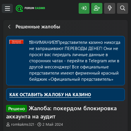
Решенные жалобы
❗️ВНИМАНИЕ❗️Представители казино никогда
не запрашивают ПЕРЕВОДЫ ДЕНЕГ! Они не
просят вас передать личные данные в
сторонних чатах - перейти в Telegram или в
другой мессенджер! Все официальные
представители имеют фирменный красный
бейджик «Официальный представитель»
КАК ОСТАВИТЬ ЖАЛОБУ НА КАЗИНО
Жалоба: покердом блокировка
Решено
аккаунта на аудит
А
Д
romkakms321
2 Май 2024
в
а