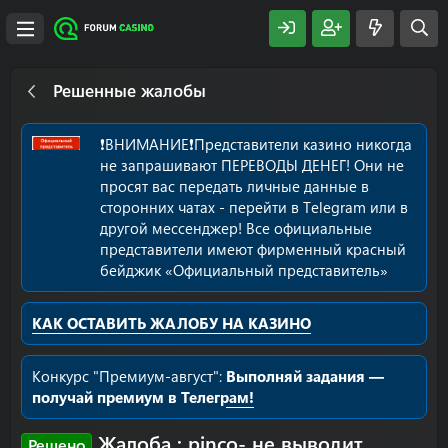
Решенные жалобы
❗️ВНИМАНИЕ❗️Представители казино никогда
не запрашивают ПЕРЕВОДЫ ДЕНЕГ! Они не
просят вас передать личные данные в
сторонних чатах - перейти в Telegram или в
другой мессенджер! Все официальные
представители имеют фирменный красный
бейджик «Официальный представитель»
КАК ОСТАВИТЬ ЖАЛОБУ НА КАЗИНО
Конкурс "Премиум-август":
Выполняй задания —
получай премиум в Телеграм!
Жалоба : pinco- не выводит
Решено