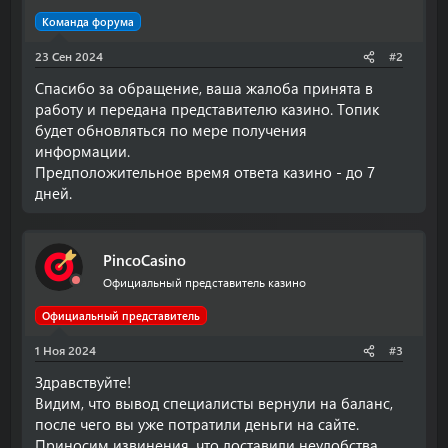
Команда форума
23 Сен 2024
#2
Спасибо за обращение, ваша жалоба принята в
работу и передана представителю казино. Топик
будет обновляться по мере получения
информации.
Предположительное время ответа казино - до 7
дней.
PincoCasino
Официальный представитель казино
Официальный представитель
1 Ноя 2024
#3
Здравствуйте!
Видим, что вывод специалисты вернули на баланс,
после чего вы уже потратили деньги на сайте.
Приносим извинения, что доставили неудобства.