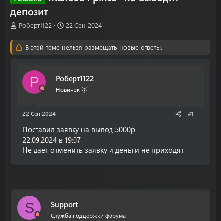
депозит
А
Д
Роберт1122
22 Сен 2024
в
а
т
т
В этой теме нельзя размещать новые ответы.
о
а
р
н
т
а
Роберт1122
е
ч
Р
м
а
Новичок 🥉
ы
л
а
22 Сен 2024
#1
Поставил заявку на вывод 5000р
22.09.2024 в 19:07
Не дает отменить заявку и деньги не приходят
Support
S
Служба поддержки форума