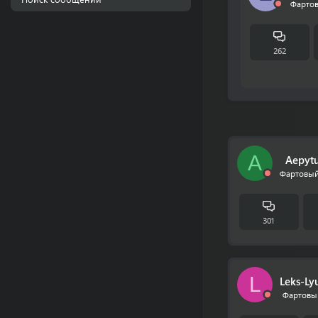
Фартов
е
ч
м
а
ы
л
а
262
A
Aepyt
Фартовый
301
L
Leks-Ly
Фартовы