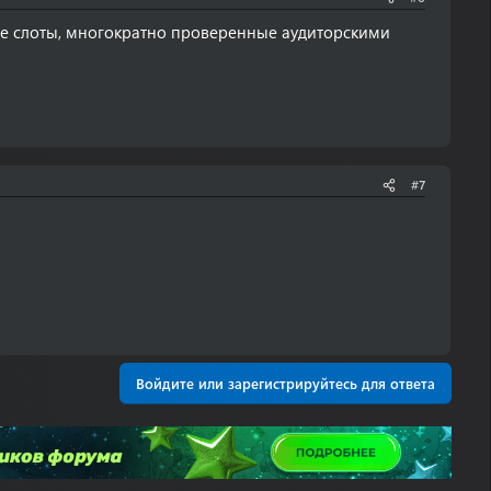
е слоты, многократно проверенные аудиторскими
#7
Войдите или зарегистрируйтесь для ответа