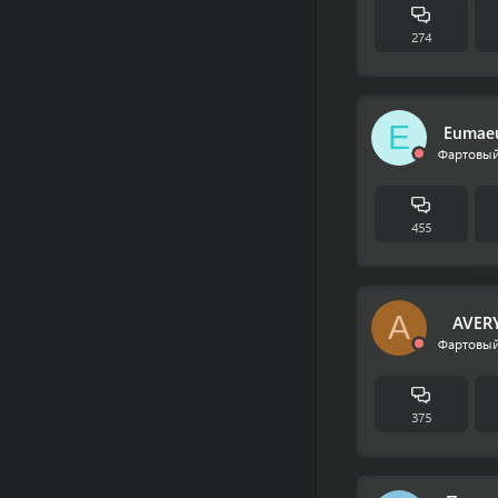
274
E
Eumae
Фартовый
455
A
AVER
Фартовый
375