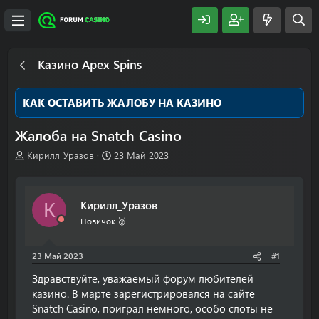
Казино Apex Spins
КАК ОСТАВИТЬ ЖАЛОБУ НА КАЗИНО
Жалоба на Snatch Casino
А
Д
Кирилл_Уразов
23 Май 2023
в
а
т
т
о
а
Кирилл_Уразов
К
р
н
т
а
Новичок 🥈
е
ч
м
а
23 Май 2023
#1
ы
л
а
Здравствуйте, уважаемый форум любителей
казино. В марте зарегистрировался на сайте
Snatch Casino, поиграл немного, особо слоты не