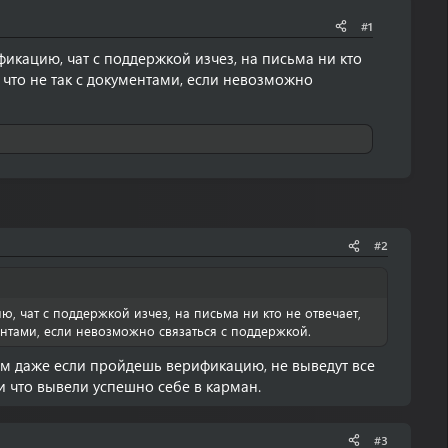
#1
фикацию, чат с поддержкой изчез, на письма ни кто
ь что не так с документами, если невозможно
#2
, чат с поддержкой изчез, на письма ни кто не отвечает,
ментами, если невозможно связаться с поддержкой.
том даже если пройдешь верификацию, не выведут все
али что вывели успешно себе в карман.
#3