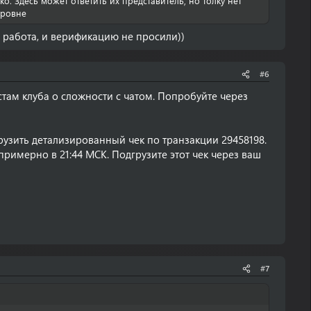
о. Здесь может ответить их представитель, но толку нет
уровне
 работа, и верификацию не просили))
#6
там клуба о сложности с чатом. Попробуйте через
узить детализированный чек по транзакции 29458198.
примерно в 21:44 МСК. Подгрузите этот чек через ваш
#7