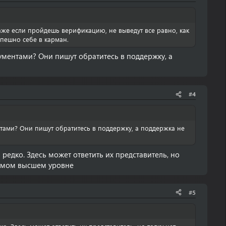
даже если пройдешь верификацию, не выведут все равно, как
успешно себе в карман.
окументами? Они пишут обратитесь в поддержку, а
#4
ентами? Они пишут обратитесь в поддержку, а поддержка не
редко. Здесь может ответить их представитель, но
 самом высшем уровне
#5