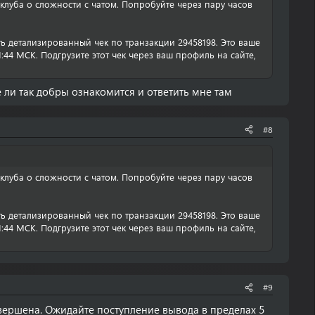
луба о сложности с чатом. Попробуйте через пару часов
ь детализированный чек по транзакции 29458198. Это ваше
:44 МСК. Подгрузите этот чек через ваш профиль на сайте,
е ли так добры ознакомится и ответить мне там
#8
луба о сложности с чатом. Попробуйте через пару часов
ь детализированный чек по транзакции 29458198. Это ваше
:44 МСК. Подгрузите этот чек через ваш профиль на сайте,
#9
авершена. Ожидайте поступление вывода в пределах 5