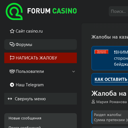
Cайт casino.ru
Жалобы на каз
Форумы
❗️ВНИМ
НАПИСАТЬ ЖАЛОБУ
сторон
бейдж
Пользователи
КАК ОСТАВИТЬ
Наш Telegram
Жалоба на
Свернуть меню
А
Мария Романова
в
т
Раздел жалобы
о
Новые сообщения
Сумма претензии (в
р
т
Поиск сообщений