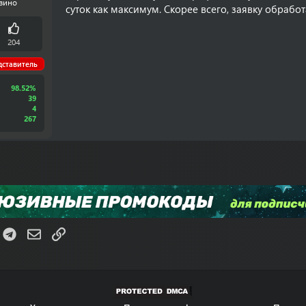
зино
суток как максимум. Скорее всего, заявку обрабо
204
ставитель
98.52%
39
4
267
K
Telegram
Электронная почта
Ссылка