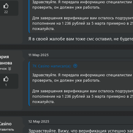
Здравствуйте. Я передала информацию специалистам к
проверить, он должен уже работать.
22
Для завершения верификации вам осталось подгрузит
пополнение на 1 236 рублей за 5 марта примерно в 21
пожалуйста.
Я в своей жалобе вам тоже смс оставил, не будет
11 Мар 2025
ария
анова
7K Casino написал(а):
чок 🥈
Здравствуйте. Я передала информацию специалистам к
проверить, он должен уже работать.
1
Для завершения верификации вам осталось подгрузит
пополнение на 1 236 рублей за 5 марта примерно в 21
пожалуйста.
12 Мар 2025
Casino
тавитель
Здравствуйте. Вижу, что верификация успешно з