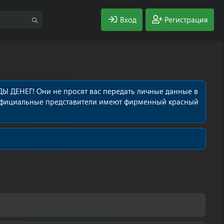
Вход
Регистрация
Ы ДЕНЕГ! Они не просят вас передать личные данные в
се официальные представители имеют фирменный красный