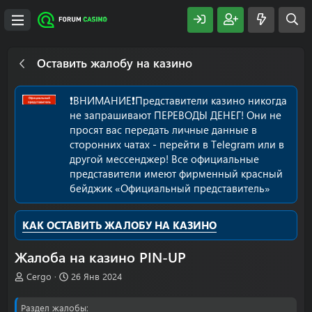
Оставить жалобу на казино
❗️ВНИМАНИЕ❗️Представители казино никогда
не запрашивают ПЕРЕВОДЫ ДЕНЕГ! Они не
просят вас передать личные данные в
сторонних чатах - перейти в Telegram или в
другой мессенджер! Все официальные
представители имеют фирменный красный
бейджик «Официальный представитель»
КАК ОСТАВИТЬ ЖАЛОБУ НА КАЗИНО
Жалоба на казино PIN-UP
А
Д
Cergo
26 Янв 2024
в
а
т
т
Раздел жалобы