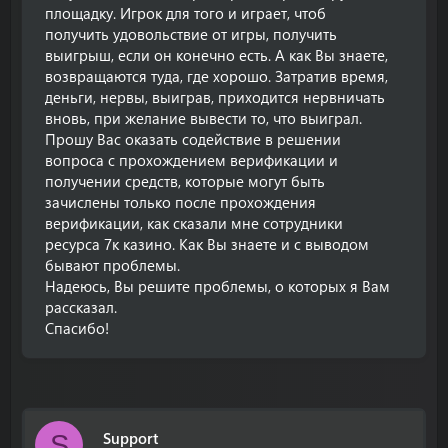
площадку. Игрок для того и играет, чтоб
получить удовольствие от игры, получить
выигрыш, если он конечно есть. А как Вы знаете,
возвращаются туда, где хорошо. Затратив время,
деньги, нервы, выиграв, приходится нервничать
вновь, при желание вывести то, что выиграл.
Прошу Вас оказать содействие в решении
вопроса с прохождением верификации и
получении средств, которые могут быть
зачислены только после прохождения
верификации, как сказали мне сотрудники
ресурса 7к казино. Как Вы знаете и с выводом
бывают проблемы.
Надеюсь, Вы решите проблемы, о которых я Вам
рассказал.
Спасибо!
Support
S