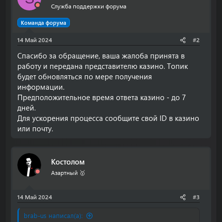
Служба поддержки форума
Команда форума
14 Май 2024
#2
Спасибо за обращение, ваша жалоба принята в
работу и передана представителю казино. Топик
будет обновляться по мере получения
информации.
Предположительное время ответа казино - до 7
дней.
Для ускорения процесса сообщите свой ID в казино
или почту.
Костолом
Азартный 🥇
14 Май 2024
#3
brab-us написал(а):