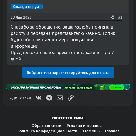
Команда форума
23 Янв 2025
#2
Спасибо за обращение, ваша жалоба принята в
работу и передана представителю казино. Топик
будет обновляться по мере получения
информации.
Предположительное время ответа казино - до 7
дней.
Войдите или зарегистрируйтесь для ответа
VK
Telegram
Электронная почта
Ссылка
Поделиться:
Обратная связь
Условия и правила
Политика конфиденциальности
Помощь
Главная