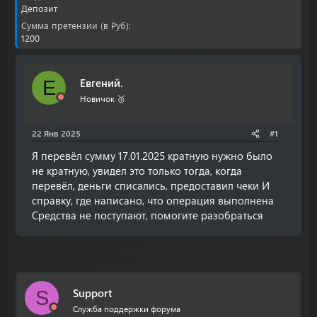
о
а
Депозит
р
н
Сумма претензии (в Руб)
т
а
1200
е
ч
м
а
ы
л
а
Евгений.
Е
Новичок 🥉
22 Янв 2025
#1
Я перевёл сумму 17.01.2025 кратную нужно было
не кратную, увидел это только тогда, когда
перевёл, деньги списались, предоставил чеки И
справку, где написано, что операция выполнена
Средства не поступают, помогите разобраться
Support
S
Служба поддержки форума