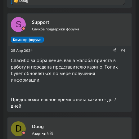
Doug
Р
е
а
к
Support
S
ц
и
Служба поддержки форума
и
:
Команда форума
25 Апр 2024
#4
Спасибо за обращение, ваша жалоба принята в
работу и передана представителю казино. Топик
будет обновляться по мере получения
информации.
Предположительное время ответа казино - до 7
дней
Doug
D
Азартный 🥈