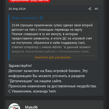
Официальный представитель
26 Апр 2024
#6
Player написал(а):
23.04 (прошли практически сутки) сделал свой второй
депозит на 1win с помощью перевода на карту
Платеж совершил в ту же минуту, в которую
предоставили реквизиты, в итоге ДС на игровой счет
не поступили, обратился в лайв поддержку (чат),
ответил оператор с ником Admin: “в данный момент
введутся технические работы с пополнением счета,
если средства на счет в течении 2-ух часов не поступят,
Нажмите для раскрытия...
напишите нам еще раз".
Здравствуйте!
Спустя 2 часа все тоже самое, ожидаешь ответа в
Депозит зачислен на Ваш игровой баланс. Эту
поддержке от 40 минут, отписка оператора по
информацию Вы можете уточнить в разделе
шаблону, средств нет, в детализации аккаунта данный
"Детализация" на нашем сайте.
платеж с крестиком «отклонен».
Приносим извинения за доставленные неудобства.
С Уважением, команда 1win.
Номер телефона, который указан на сайте не отвечает,
пару гудков и сброс.
Номер счета: 72407441
Maks96