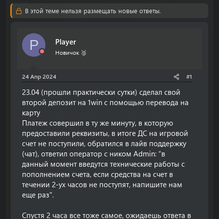
т
т
В этой теме нельзя размещать новые ответы.
о
а
р
н
т
а
Player
е
ч
P
м
а
Новичок 🥉
ы
л
а
24 Апр 2024
#1
23.04 (прошли практически сутки) сделал свой
второй депозит на 1win с помощью перевода на
карту
Платеж совершил в ту же минуту, в которую
предоставили реквизиты, в итоге ДС на игровой
счет не поступили, обратился в лайв поддержку
(чат), ответил оператор с ником Admin: “в
данный момент введутся технические работы с
пополнением счета, если средства на счет в
течении 2-ух часов не поступят, напишите нам
еще раз".
Спустя 2 часа все тоже самое, ожидаешь ответа в