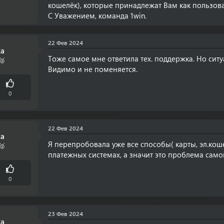
кошелёк), которые принадлежат Вам как пользов
С Уважением, команда 1win.
22 Фев 2024
ka
Тоже самое мне ответила тех. поддержка. Но ситу
🥈
Видимо и не поменяется.
0
22 Фев 2024
ka
Я перепробовала уже все способы( карты, эл.кош
🥈
платежных системах, а значит это проблема само
0
23 Фев 2024
ka