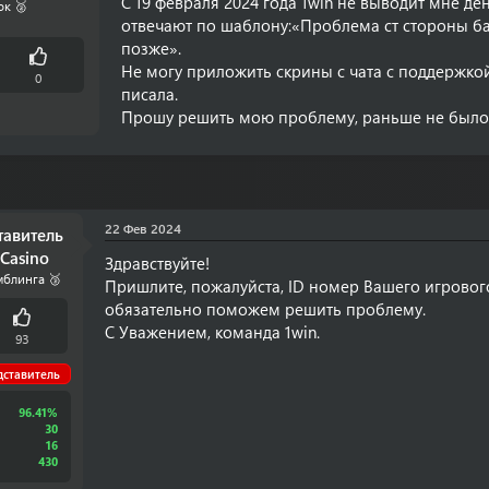
С 19 февраля 2024 года 1win не выводит мне де
к 🥈
отвечают по шаблону:«Проблема ст стороны ба
позже».
Не могу приложить скрины с чата с поддержкой, 
0
писала.
Прошу решить мою проблему, раньше не было 
22 Фев 2024
тавитель
 Casino
Здравствуйте!
мблинга 🥉
Пришлите, пожалуйста, ID номер Вашего игровог
обязательно поможем решить проблему.
С Уважением, команда 1win.
93
ставитель
96.41%
30
16
430