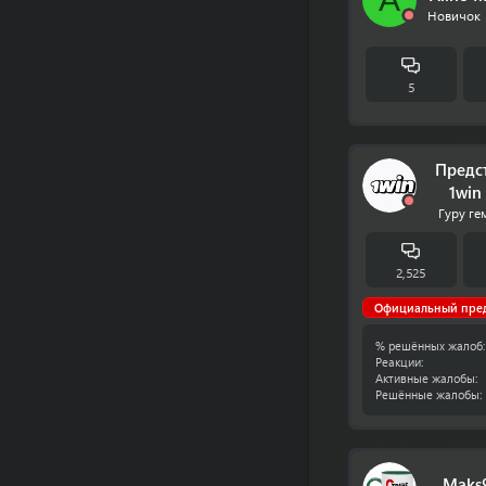
Новичок 
5
Предс
1win
Гуру ге
2,525
Официальный пред
% решённых жалоб
Реакции
Активные жалобы
Решённые жалобы
Maks