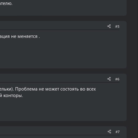
ателю.
#5
ация не меняется .
#6
ельки). Проблема не может состоять во всех
й конторы.
#7