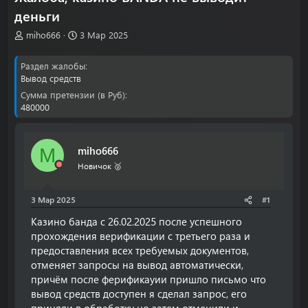
деньги
А
Д
miho666
3 Мар 2025
в
а
т
т
Раздел жалобы
о
а
Вывод средств
р
н
Сумма претензии (в Руб)
т
а
480000
е
ч
м
а
ы
л
а
miho666
M
Новичок 🥈
3 Мар 2025
#1
Казино банда с 26.02.2025 после успешного
прохождения верификации с третьего раза и
предоставления всех требуемых документов,
отменяет запросы на вывод автоматически,
причём после ферификауии пришло письмо что
вывод средств доступен я сделал запрос, его