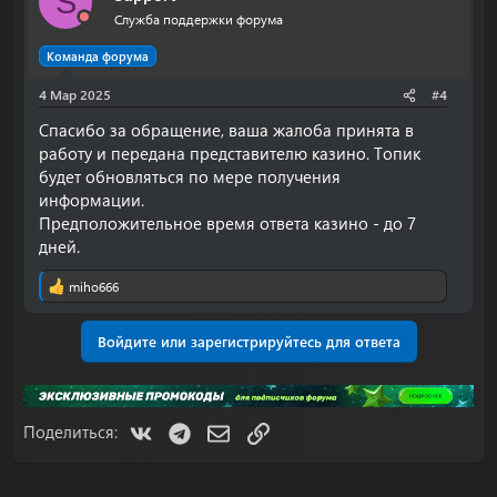
S
Служба поддержки форума
Команда форума
4 Мар 2025
#4
Спасибо за обращение, ваша жалоба принята в
работу и передана представителю казино. Топик
будет обновляться по мере получения
информации.
Предположительное время ответа казино - до 7
дней.
miho666
Р
е
а
Войдите или зарегистрируйтесь для ответа
к
ц
и
и
:
VK
Telegram
Электронная почта
Ссылка
Поделиться: