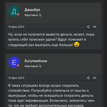
Джанбул
Д
Фартовый 🥇
14 Дек 2023
#4
Ну, если не получится вывести деньги, может, пора
купить себе талисман удачи? Вдруг поможет в
следующий раз выиграть еще больше!
Eurymedousa
E
Фартовый 🥇
14 Дек 2023
#5
В таких ситуациях всегда лучше сохранять
спокойствие. Попробуйте отвлечься от мысли о
выигрыше, чтобы не искушаться потратить деньги,
пока идет верификация. Возможно, займитесь чем-
то, что не требует дополнительных расходов.