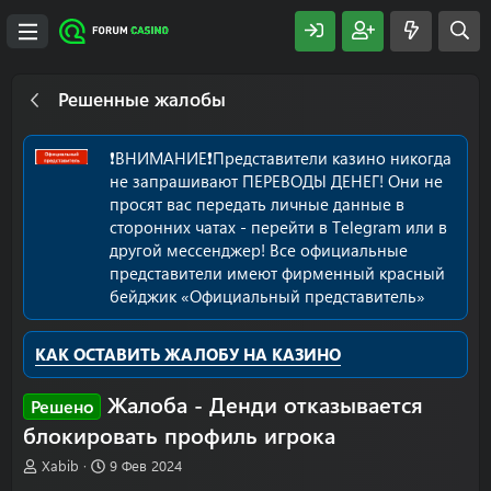
Решенные жалобы
❗️ВНИМАНИЕ❗️Представители казино никогда
не запрашивают ПЕРЕВОДЫ ДЕНЕГ! Они не
просят вас передать личные данные в
сторонних чатах - перейти в Telegram или в
другой мессенджер! Все официальные
представители имеют фирменный красный
бейджик «Официальный представитель»
КАК ОСТАВИТЬ ЖАЛОБУ НА КАЗИНО
Жалоба - Денди отказывается
Решено
блокировать профиль игрока
А
Д
Xabib
9 Фев 2024
в
а