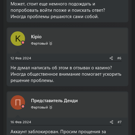
Может, стоит еще немного подождать и
попробовать войти позже и поискать ответ?
Иногда проблемы решаются сами собой.
Kipio
K
Фартовый 🥈
12 Фев 2024
#6
Не думал написать об этом в отзывах о казино?
Иногда общественное внимание помогает ускорить
решение проблемы.
Представитель Денди
П
Фартовый 🥉
16 Фев 2024
#7
Аккаунт заблокирован. Просим прощения за