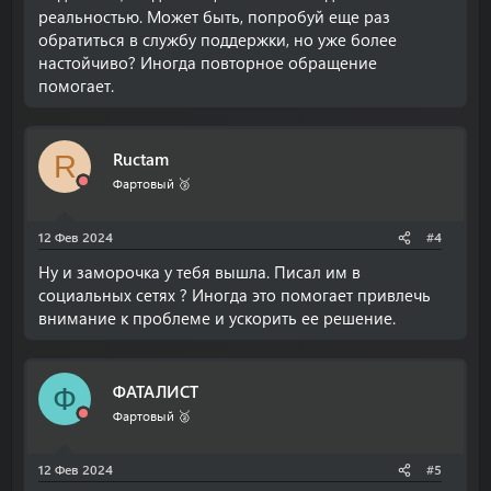
реальностью. Может быть, попробуй еще раз
обратиться в службу поддержки, но уже более
настойчиво? Иногда повторное обращение
помогает.
Ructam
R
Фартовый 🥉
12 Фев 2024
#4
Ну и заморочка у тебя вышла. Писал им в
социальных сетях ? Иногда это помогает привлечь
внимание к проблеме и ускорить ее решение.
ФАТАЛИСТ
Ф
Фартовый 🥈
12 Фев 2024
#5