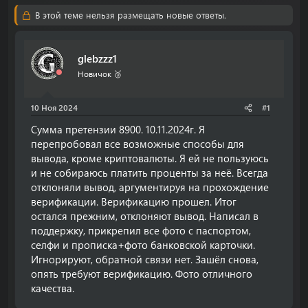
т
т
В этой теме нельзя размещать новые ответы.
о
а
р
н
т
а
glebzzz1
е
ч
м
а
Новичок 🥉
ы
л
а
10 Ноя 2024
#1
Сумма претензии 8900. 10.11.2024г. Я
перепробовал все возможные способы для
вывода, кроме криптовалюты. Я ей не пользуюсь
и не собираюсь платить проценты за неё. Всегда
отклоняли вывод, аргументируя на прохождение
верификации. Верификацию прошел. Итог
остался прежним, отклоняют вывод. Написал в
поддержку, прикрепил все фото с паспортом,
селфи и прописка+фото банковской карточки.
Игнорируют, обратной связи нет. Зашёл снова,
опять требуют верификацию. Фото отличного
качества.