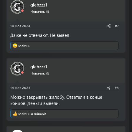
glebzzz1
Новичок 🥉
14 Ноя 2024
#7
Даже не отвечают. Не вывел
Maks96
Р
е
а
к
glebzzz1
ц
и
Новичок 🥉
и
:
14 Ноя 2024
#8
Можно закрывать жалобу. Ответели в конце
концов. Деньги вывели.
Maks96
и
ruinanit
Р
е
а
к