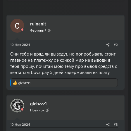
ruinanit
Фартовый 🥈
10 Ноя 2024
#2
Они тебе и вряд ли выведут, но попробывать стоит
главное на платежку с иконкой мир не выводи я
тебя прошу, почитай мою тему про вывод средств с
кента там bova pay 5 дней задерживали выплату
glebzzz1
Р
е
а
к
glebzzz1
ц
и
Новичок 🥉
и
:
10 Ноя 2024
#3