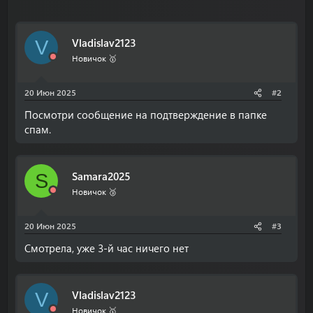
Vladislav2123
V
Новичок 🥇
20 Июн 2025
#2
Посмотри сообщение на подтверждение в папке
спам.
Samara2025
S
Новичок 🥉
20 Июн 2025
#3
Смотрела, уже 3-й час ничего нет
Vladislav2123
V
Новичок 🥇