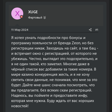
т
т
о
а
XUGE
X
р
н
т
а
Фартовый 🥈
е
ч
м
а
11 Мар 2024
#1
ы
л
а
Я хотел узнать подробности про бонусы и
программу лояльности от бренда Zeon, но без
регистрации никак. Заходишь на сайт, а там бац -
и встречает окно с регистрацией, от которого не
убежишь. Честно, выглядит это подозрительно, и
я не один такой, кто заметил. Многие даже в
чёрный список вас добавили за такие номера. В
мире казино конкуренция жесть, и я не хочу
светить свои данные, не понимая, что мне за это
будет. Дайте мне шанс сначала посмотреть, что
вы предлагаете, без всяких скам регистраций.
Надеюсь, вы поймете и предоставите инфу,
которая мне нужна. Буду ждать от вас хороших
новостей!