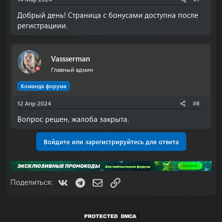
Добрый день! Страница с бонусами доступна после
регистрациии.
Vassserman
Главный админ
Команда форума
12 Апр 2024
#8
Вопрос решен, жалоба закрыта.
Войдите или зарегистрируйтесь для ответа
VK
Telegram
Электронная почта
Ссылка
Поделиться: