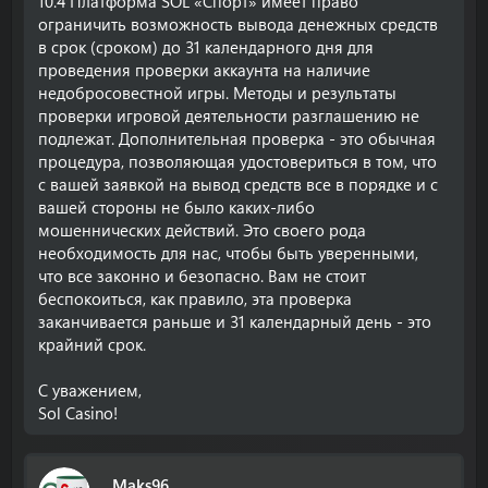
10.4 Платформа SOL «Спорт» имеет право
ограничить возможность вывода денежных средств
в срок (сроком) до 31 календарного дня для
проведения проверки аккаунта на наличие
недобросовестной игры. Методы и результаты
проверки игровой деятельности разглашению не
подлежат. Дополнительная проверка - это обычная
процедура, позволяющая удостовериться в том, что
с вашей заявкой на вывод средств все в порядке и с
вашей стороны не было каких-либо
мошеннических действий. Это своего рода
необходимость для нас, чтобы быть уверенными,
что все законно и безопасно. Вам не стоит
беспокоиться, как правило, эта проверка
заканчивается раньше и 31 календарный день - это
крайний срок.
С уважением,
Sol Casino!
Maks96