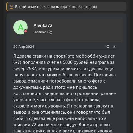
т
т
В этой теме нельзя размещать новые ответы.
о
а
р
н
т
а
Alenka72
е
ч
A
м
а
Новичок 🥉
ы
л
а
20 Апр 2024
#1
Я делала ставки на спорт( это моё хобби уже лет
6-7) пополнила счет на 5000 рублей наиграла за
вечер 7987, мне урезали лимиты, я сделала еще
пару ставок что можно было вывести. Поставила,
вывод отменили потребовали много фото с
документами, ради этого мне пришлось
восстановить свидетельство о рождении, раннее
утерянное, я все сделала фото отправила,
сказали я могу выводить. Я поставила заявку на
вывод и она отменилась, они говорят что был
сбой, я сделала еще раз, Они написали что в
течении 72 часов мне выведут. Время прошло
заявка как висела так и висит, никаких выводов