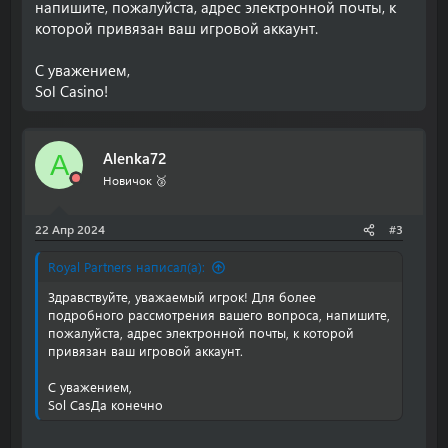
напишите, пожалуйста, адрес электронной почты, к
которой привязан ваш игровой аккаунт.
С уважением,
Sol Casino!
Alenka72
A
Новичок 🥉
22 Апр 2024
#3
Royal Partners написал(а):
Здравствуйте, уважаемый игрок! Для более
подробного рассмотрения вашего вопроса, напишите,
пожалуйста, адрес электронной почты, к которой
привязан ваш игровой аккаунт.
С уважением,
Sol CasДа конечно