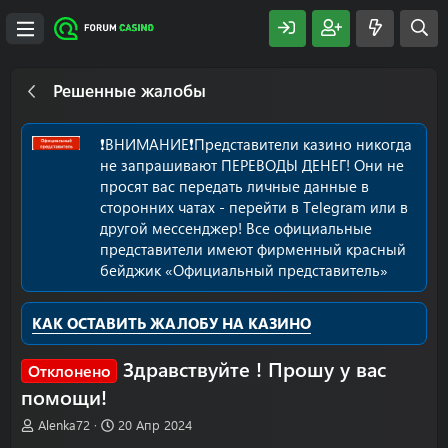
Решенные жалобы
❗️ВНИМАНИЕ❗️Представители казино никогда
не запрашивают ПЕРЕВОДЫ ДЕНЕГ! Они не
просят вас передать личные данные в
сторонних чатах - перейти в Telegram или в
другой мессенджер! Все официальные
представители имеют фирменный красный
бейджик «Официальный представитель»
КАК ОСТАВИТЬ ЖАЛОБУ НА КАЗИНО
Здравствуйте ! Прошу у вас
Отклонено
помощи!
А
Д
Alenka72
20 Апр 2024
в
а