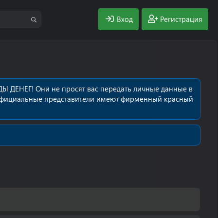
Вход
Регистрация
Ы ДЕНЕГ! Они не просят вас передать личные данные в
се официальные представители имеют фирменный красный