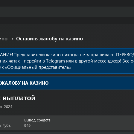
ино
Оставить жалобу на казино
АНИЕ❗️Представители казино никогда не запрашивают ПЕРЕВОД
них чатах - перейти в Telegram или в другой мессенджер! В
ик «Официальный представитель»
 ЖАЛОБУ НА КАЗИНО
с выплатой
вг 2024
Вывод средств
 Руб)
949