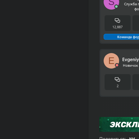
S
Служба 
фо
12,887
Команда фо
E
Evgeniy
Новичок 
2
V
Поделиться: