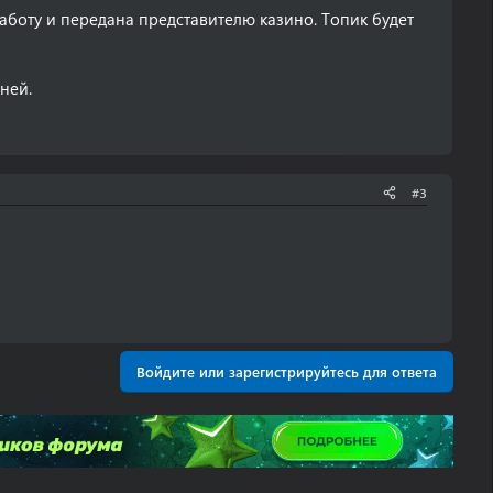
аботу и передана представителю казино. Топик будет
ней.
#3
Войдите или зарегистрируйтесь для ответа