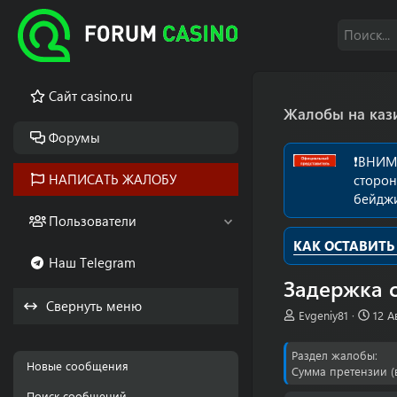
Cайт casino.ru
Жалобы на каз
Форумы
❗️ВНИМ
НАПИСАТЬ ЖАЛОБУ
сторон
бейдж
Пользователи
КАК ОСТАВИТЬ
Наш Telegram
Задержка 
Свернуть меню
А
Д
Evgeniy81
12 А
в
а
т
т
Раздел жалобы
о
а
Новые сообщения
Сумма претензии (в
р
н
т
а
Поиск сообщений