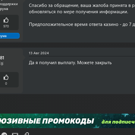
поддержки
Спасибо за обращение, ваша жалоба принята в р
рума
обновляться по мере получения информации.
Предположительное время ответа казино - до 7 д
970
рума
13 Авг 2024
81
Да я получил выплату. Можете закрыть
🥉
0
K
Telegram
Электронная почта
Ссылка